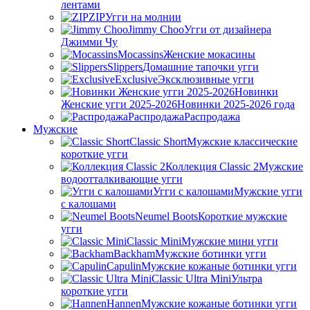
лентами
ZIP
Угги на молнии
Jimmy Choo
Угги от дизайнера
Джимми Чу
Mocassins
Женские мокасины
Slippers
Домашние тапочки угги
Exclusive
Эксклюзивные угги
Новинки
Женские угги 2025-2026
Новинки 2025-2026 года
Распродажа
Распродажа
Мужские
Classic Short
Мужские классические
короткие угги
Коллекция Classic 2
Мужские
водоотталкивающие угги
Угги с калошами
Мужские угги
с калошами
Neumel Boots
Короткие мужские
угги
Classic Mini
Мужские мини угги
Backham
Мужские ботинки угги
Capulin
Мужские кожаные ботинки угги
Classic Ultra Mini
Ультра
короткие угги
Hannen
Мужские кожаные ботинки угги