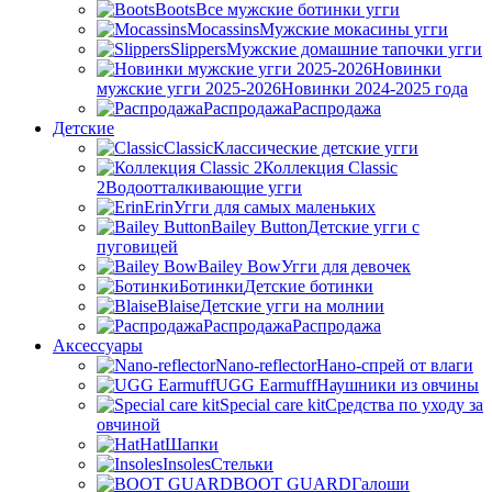
Boots
Все мужские ботинки угги
Mocassins
Мужские мокасины угги
Slippers
Мужские домашние тапочки угги
Новинки
мужские угги 2025-2026
Новинки 2024-2025 года
Распродажа
Распродажа
Детские
Classic
Классические детские угги
Коллекция Classic
2
Водоотталкивающие угги
Erin
Угги для самых маленьких
Bailey Button
Детские угги с
пуговицей
Bailey Bow
Угги для девочек
Ботинки
Детские ботинки
Blaise
Детские угги на молнии
Распродажа
Распродажа
Аксессуары
Nano-reflector
Нано-спрей от влаги
UGG Earmuff
Наушники из овчины
Special care kit
Средства по уходу за
овчиной
Hat
Шапки
Insoles
Стельки
BOOT GUARD
Галоши