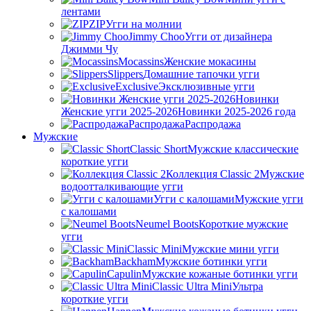
лентами
ZIP
Угги на молнии
Jimmy Choo
Угги от дизайнера
Джимми Чу
Mocassins
Женские мокасины
Slippers
Домашние тапочки угги
Exclusive
Эксклюзивные угги
Новинки
Женские угги 2025-2026
Новинки 2025-2026 года
Распродажа
Распродажа
Мужские
Classic Short
Мужские классические
короткие угги
Коллекция Classic 2
Мужские
водоотталкивающие угги
Угги с калошами
Мужские угги
с калошами
Neumel Boots
Короткие мужские
угги
Classic Mini
Мужские мини угги
Backham
Мужские ботинки угги
Capulin
Мужские кожаные ботинки угги
Classic Ultra Mini
Ультра
короткие угги