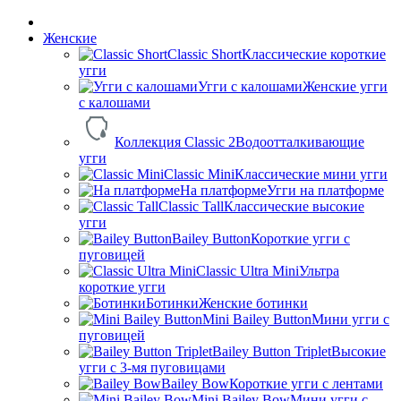
Женские
Classic Short
Классические короткие
угги
Угги с калошами
Женские угги
с калошами
Коллекция Classic 2
Водоотталкивающие
угги
Classic Mini
Классические мини угги
На платформе
Угги на платформе
Classic Tall
Классические высокие
угги
Bailey Button
Короткие угги с
пуговицей
Classic Ultra Mini
Ультра
короткие угги
Ботинки
Женские ботинки
Mini Bailey Button
Мини угги с
пуговицей
Bailey Button Triplet
Высокие
угги с 3-мя пуговицами
Bailey Bow
Короткие угги с лентами
Mini Bailey Bow
Мини угги с