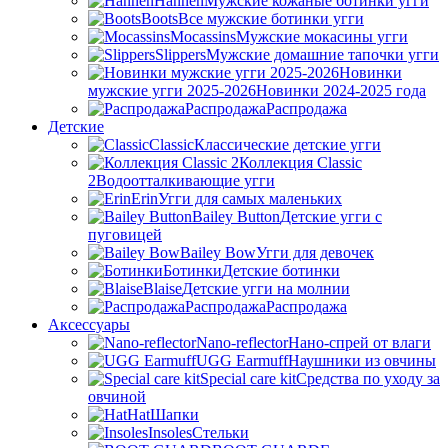
Hannen
Мужские кожаные ботинки угги
Boots
Все мужские ботинки угги
Mocassins
Мужские мокасины угги
Slippers
Мужские домашние тапочки угги
Новинки
мужские угги 2025-2026
Новинки 2024-2025 года
Распродажа
Распродажа
Детские
Classic
Классические детские угги
Коллекция Classic
2
Водоотталкивающие угги
Erin
Угги для самых маленьких
Bailey Button
Детские угги с
пуговицей
Bailey Bow
Угги для девочек
Ботинки
Детские ботинки
Blaise
Детские угги на молнии
Распродажа
Распродажа
Аксессуары
Nano-reflector
Нано-спрей от влаги
UGG Earmuff
Наушники из овчины
Special care kit
Средства по уходу за
овчиной
Hat
Шапки
Insoles
Стельки