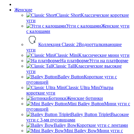
Женские
Classic Short
Классические короткие
угги
Угги с калошами
Женские угги
с калошами
Коллекция Classic 2
Водоотталкивающие
угги
Classic Mini
Классические мини угги
На платформе
Угги на платформе
Classic Tall
Классические высокие
угги
Bailey Button
Короткие угги с
пуговицей
Classic Ultra Mini
Ультра
короткие угги
Ботинки
Женские ботинки
Mini Bailey Button
Мини угги с
пуговицей
Bailey Button Triplet
Высокие
угги с 3-мя пуговицами
Bailey Bow
Короткие угги с лентами
Mini Bailey Bow
Мини угги с