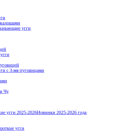
гги
 калошами
кивающие угги
цей
 угги
пуговицей
ги с 3-мя пуговицами
тами
и Чу
ие угги 2025-2026
Новинки 2025-2026 года
роткие угги