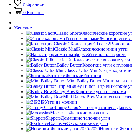
Избранное
0
Корзина
Женские
Classic Short
Классические короткие у
Угги с калошами
Женские угги с
Коллекция Classic 2
Водооттал
Classic Mini
Классические мини угги
На платформе
Угги на платформе
Classic Tall
Классические высокие угги
Bailey Button
Короткие угги с пугови
Classic Ultra Mini
Ультра короткие
Ботинки
Женские ботинки
Mini Bailey Button
Мини угги с 
Bailey Button Triplet
Высокие уг
Bailey Bow
Короткие угги с лентами
Mini Bailey Bow
Мини угги с лен
ZIP
Угги на молнии
Jimmy Choo
Угги от дизайнера Джимм
Mocassins
Женские мокасины
Slippers
Домашние тапочки угги
Exclusive
Эксклюзивные угги
Новинки Женск