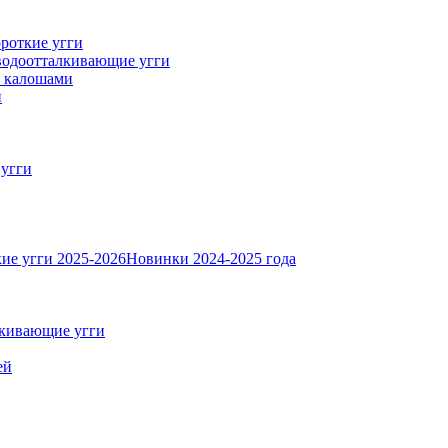
роткие угги
одоотталкивающие угги
с калошами
и
 угги
ие угги 2025-2026
Новинки 2024-2025 года
кивающие угги
ей