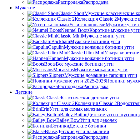
Распродажа
Распродажа
Мужские
Classic Short
Мужские классические ко
Коллекция Classic 2
Мужские в
Угги с калошами
Мужские угги 
Neumel Boots
Короткие мужские угг
Classic Mini
Мужские мини угги
Backham
Мужские ботинки угги
Capulin
Мужские кожаные ботинки угги
Classic Ultra Mini
Ультра короткие
Hannen
Мужские кожаные ботинки угги
Boots
Все мужские ботинки угги
Mocassins
Мужские мокасины угги
Slippers
Мужские домашние тапочки угги
Новинки мужск
Распродажа
Распродажа
Детские
Classic
Классические детские угги
Коллекция Classic 2
Водооттал
Erin
Угги для самых маленьких
Bailey Button
Детские угги с пуговиц
Bailey Bow
Угги для девочек
Ботинки
Детские ботинки
Blaise
Детские угги на молнии
Распродажа
Распродажа