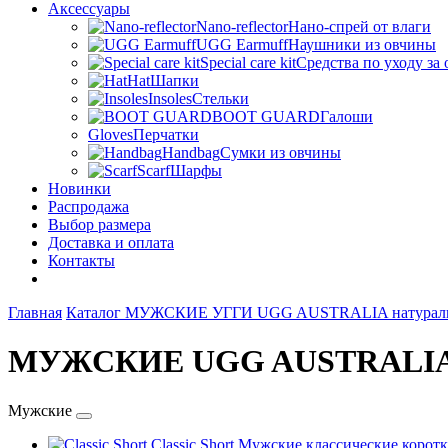
Аксессуары
Nano-reflector
Нано-спрей от влаги
UGG Earmuff
Наушники из овчины
Special care kit
Средства по уходу за
Hat
Шапки
Insoles
Стельки
BOOT GUARD
Галоши
Gloves
Перчатки
Handbag
Сумки из овчины
Scarf
Шарфы
Новинки
Распродажа
Выбор размера
Доставка и оплата
Контакты
Главная
Каталог
МУЖСКИЕ УГГИ UGG AUSTRALIA натурал
МУЖСКИЕ UGG AUSTRALI
Мужские
Classic Short
Мужские классические коротк