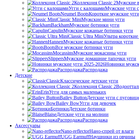
Коллекция Classic 2
Мужские в
Угги с калошами
Мужские угги 
Neumel Boots
Короткие мужские угг
Classic Mini
Мужские мини угги
Backham
Мужские ботинки угги
Capulin
Мужские кожаные ботинки угги
Classic Ultra Mini
Ультра короткие
Hannen
Мужские кожаные ботинки угги
Boots
Все мужские ботинки угги
Mocassins
Мужские мокасины угги
Slippers
Мужские домашние тапочки угги
Новинки мужск
Распродажа
Распродажа
Детские
Classic
Классические детские угги
Коллекция Classic 2
Водооттал
Erin
Угги для самых маленьких
Bailey Button
Детские угги с пуговиц
Bailey Bow
Угги для девочек
Ботинки
Детские ботинки
Blaise
Детские угги на молнии
Распродажа
Распродажа
Аксессуары
Nano-reflector
Нано-спрей от влаги
UGG Earmuff
Наушники из овчины