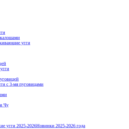
гги
 калошами
кивающие угги
цей
 угги
пуговицей
ги с 3-мя пуговицами
тами
и Чу
ие угги 2025-2026
Новинки 2025-2026 года