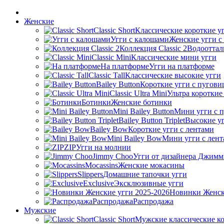
Женские
Classic Short
Классические короткие у
Угги с калошами
Женские угги с
Коллекция Classic 2
Водооттал
Classic Mini
Классические мини угги
На платформе
Угги на платформе
Classic Tall
Классические высокие угги
Bailey Button
Короткие угги с пугови
Classic Ultra Mini
Ультра короткие
Ботинки
Женские ботинки
Mini Bailey Button
Мини угги с 
Bailey Button Triplet
Высокие уг
Bailey Bow
Короткие угги с лентами
Mini Bailey Bow
Мини угги с лен
ZIP
Угги на молнии
Jimmy Choo
Угги от дизайнера Джимм
Mocassins
Женские мокасины
Slippers
Домашние тапочки угги
Exclusive
Эксклюзивные угги
Новинки Женск
Распродажа
Распродажа
Мужские
Classic Short
Мужские классические ко