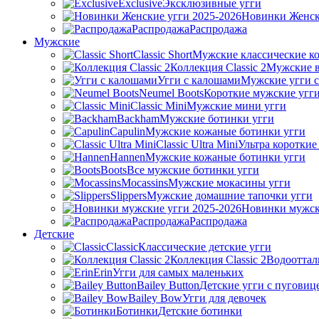
Exclusive
Эксклюзивные угги
Новинки Женск
Распродажа
Распродажа
Мужские
Classic Short
Мужские классические ко
Коллекция Classic 2
Мужские в
Угги с калошами
Мужские угги 
Neumel Boots
Короткие мужские угг
Classic Mini
Мужские мини угги
Backham
Мужские ботинки угги
Capulin
Мужские кожаные ботинки угги
Classic Ultra Mini
Ультра короткие
Hannen
Мужские кожаные ботинки угги
Boots
Все мужские ботинки угги
Mocassins
Мужские мокасины угги
Slippers
Мужские домашние тапочки угги
Новинки мужск
Распродажа
Распродажа
Детские
Classic
Классические детские угги
Коллекция Classic 2
Водооттал
Erin
Угги для самых маленьких
Bailey Button
Детские угги с пуговиц
Bailey Bow
Угги для девочек
Ботинки
Детские ботинки