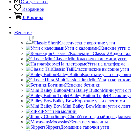
Статус заказа
Избранное
0
Корзина
Женские
Classic Short
Классические короткие угги
Угги с калошами
Женские угги с
Коллекция Classic 2
Водооттал
Classic Mini
Классические мини угги
На платформе
Угги на платформе
Classic Tall
Классические высокие угги
Bailey Button
Короткие угги с пугови
Classic Ultra Mini
Ультра короткие
Ботинки
Женские ботинки
Mini Bailey Button
Мини угги с 
Bailey Button Triplet
Высокие уг
Bailey Bow
Короткие угги с лентами
Mini Bailey Bow
Мини угги с лен
ZIP
Угги на молнии
Jimmy Choo
Угги от дизайнера Джимм
Mocassins
Женские мокасины
Slippers
Домашние тапочки угги