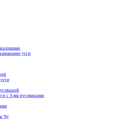
 калошами
кивающие угги
цей
 угги
пуговицей
ги с 3-мя пуговицами
тами
и Чу