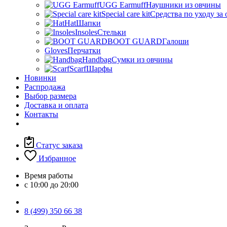
UGG Earmuff
Наушники из овчины
Special care kit
Средства по уходу за
Hat
Шапки
Insoles
Стельки
BOOT GUARD
Галоши
Gloves
Перчатки
Handbag
Сумки из овчины
Scarf
Шарфы
Новинки
Распродажа
Выбор размера
Доставка и оплата
Контакты
Статус заказа
Избранное
Время работы
с 10:00 до 20:00
8 (499) 350 66 38