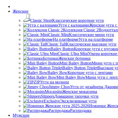
Женские
Classic Short
Классические короткие угги
Угги с калошами
Женские угги с
Коллекция Classic 2
Водооттал
Classic Mini
Классические мини угги
На платформе
Угги на платформе
Classic Tall
Классические высокие угги
Bailey Button
Короткие угги с пугови
Classic Ultra Mini
Ультра короткие
Ботинки
Женские ботинки
Mini Bailey Button
Мини угги с 
Bailey Button Triplet
Высокие уг
Bailey Bow
Короткие угги с лентами
Mini Bailey Bow
Мини угги с лен
ZIP
Угги на молнии
Jimmy Choo
Угги от дизайнера Джимм
Mocassins
Женские мокасины
Slippers
Домашние тапочки угги
Exclusive
Эксклюзивные угги
Новинки Женск
Распродажа
Распродажа
Мужские