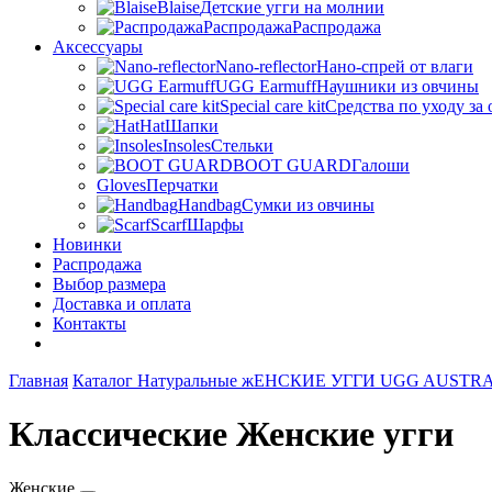
Blaise
Детские угги на молнии
Распродажа
Распродажа
Аксессуары
Nano-reflector
Нано-спрей от влаги
UGG Earmuff
Наушники из овчины
Special care kit
Средства по уходу за
Hat
Шапки
Insoles
Стельки
BOOT GUARD
Галоши
Gloves
Перчатки
Handbag
Сумки из овчины
Scarf
Шарфы
Новинки
Распродажа
Выбор размера
Доставка и оплата
Контакты
Главная
Каталог
Натуральные жЕНСКИЕ УГГИ UGG AUSTR
Классические Женские угги
Женские