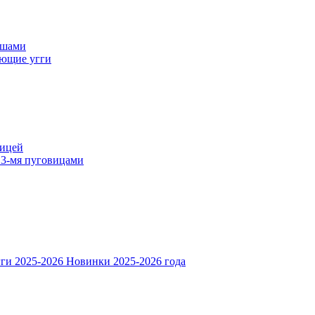
ошами
ющие угги
вицей
 3-мя пуговицами
ги 2025-2026
Новинки 2025-2026 года