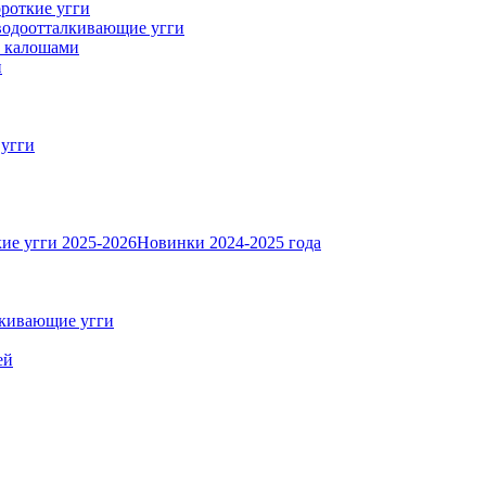
роткие угги
одоотталкивающие угги
с калошами
и
 угги
ие угги 2025-2026
Новинки 2024-2025 года
кивающие угги
ей