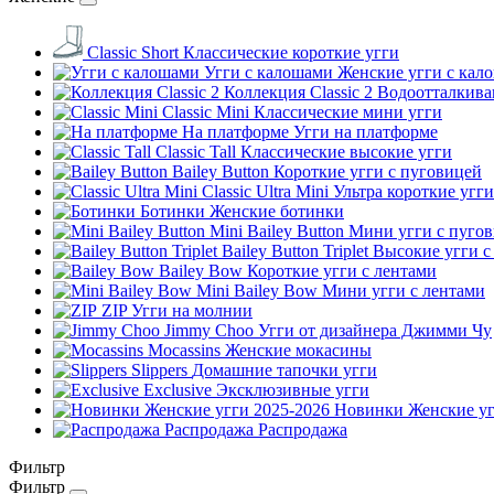
Classic Short
Классические короткие угги
Угги с калошами
Женские угги с кал
Коллекция Classic 2
Водоотталкива
Classic Mini
Классические мини угги
На платформе
Угги на платформе
Classic Tall
Классические высокие угги
Bailey Button
Короткие угги с пуговицей
Classic Ultra Mini
Ультра короткие угги
Ботинки
Женские ботинки
Mini Bailey Button
Мини угги с пуго
Bailey Button Triplet
Высокие угги с
Bailey Bow
Короткие угги с лентами
Mini Bailey Bow
Мини угги с лентами
ZIP
Угги на молнии
Jimmy Choo
Угги от дизайнера Джимми Чу
Mocassins
Женские мокасины
Slippers
Домашние тапочки угги
Exclusive
Эксклюзивные угги
Новинки Женские уг
Распродажа
Распродажа
Фильтр
Фильтр