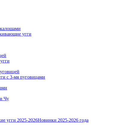
 калошами
кивающие угги
цей
 угги
пуговицей
ги с 3-мя пуговицами
тами
и Чу
ие угги 2025-2026
Новинки 2025-2026 года