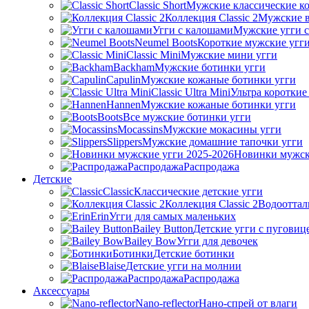
Classic Short
Мужские классические ко
Коллекция Classic 2
Мужские в
Угги с калошами
Мужские угги 
Neumel Boots
Короткие мужские угг
Classic Mini
Мужские мини угги
Backham
Мужские ботинки угги
Capulin
Мужские кожаные ботинки угги
Classic Ultra Mini
Ультра короткие
Hannen
Мужские кожаные ботинки угги
Boots
Все мужские ботинки угги
Mocassins
Мужские мокасины угги
Slippers
Мужские домашние тапочки угги
Новинки мужск
Распродажа
Распродажа
Детские
Classic
Классические детские угги
Коллекция Classic 2
Водооттал
Erin
Угги для самых маленьких
Bailey Button
Детские угги с пуговиц
Bailey Bow
Угги для девочек
Ботинки
Детские ботинки
Blaise
Детские угги на молнии
Распродажа
Распродажа
Аксессуары
Nano-reflector
Нано-спрей от влаги