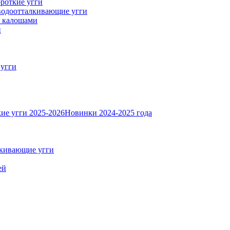
роткие угги
одоотталкивающие угги
с калошами
и
 угги
ие угги 2025-2026
Новинки 2024-2025 года
кивающие угги
ей