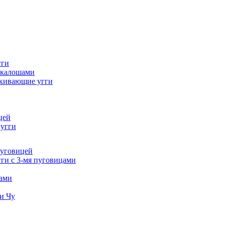
гги
 калошами
кивающие угги
цей
 угги
пуговицей
ги с 3-мя пуговицами
тами
и Чу