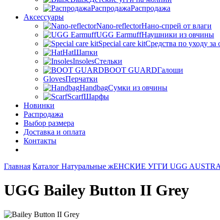
Распродажа
Распродажа
Аксессуары
Nano-reflector
Нано-спрей от влаги
UGG Earmuff
Наушники из овчины
Special care kit
Средства по уходу за
Hat
Шапки
Insoles
Стельки
BOOT GUARD
Галоши
Gloves
Перчатки
Handbag
Сумки из овчины
Scarf
Шарфы
Новинки
Распродажа
Выбор размера
Доставка и оплата
Контакты
Главная
Каталог
Натуральные жЕНСКИЕ УГГИ UGG AUSTR
UGG Bailey Button II Grey