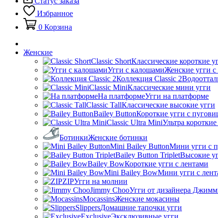
Статус заказа
Избранное
0
Корзина
Женские
Classic Short
Классические короткие у
Угги с калошами
Женские угги с
Коллекция Classic 2
Водооттал
Classic Mini
Классические мини угги
На платформе
Угги на платформе
Classic Tall
Классические высокие угги
Bailey Button
Короткие угги с пугови
Classic Ultra Mini
Ультра короткие
Ботинки
Женские ботинки
Mini Bailey Button
Мини угги с 
Bailey Button Triplet
Высокие уг
Bailey Bow
Короткие угги с лентами
Mini Bailey Bow
Мини угги с лен
ZIP
Угги на молнии
Jimmy Choo
Угги от дизайнера Джимм
Mocassins
Женские мокасины
Slippers
Домашние тапочки угги
Exclusive
Эксклюзивные угги