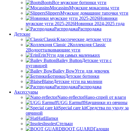
Boots
Все мужские ботинки угги
Mocassins
Мужские мокасины угги
Slippers
Мужские домашние тапочки угги
Новинки
мужские угги 2025-2026
Новинки 2024-2025 года
Распродажа
Распродажа
Детские
Classic
Классические детские угги
Коллекция Classic
2
Водоотталкивающие угги
Erin
Угги для самых маленьких
Bailey Button
Детские угги с
пуговицей
Bailey Bow
Угги для девочек
Ботинки
Детские ботинки
Blaise
Детские угги на молнии
Распродажа
Распродажа
Аксессуары
Nano-reflector
Нано-спрей от влаги
UGG Earmuff
Наушники из овчины
Special care kit
Средства по уходу за
овчиной
Hat
Шапки
Insoles
Стельки
BOOT GUARD
Галоши