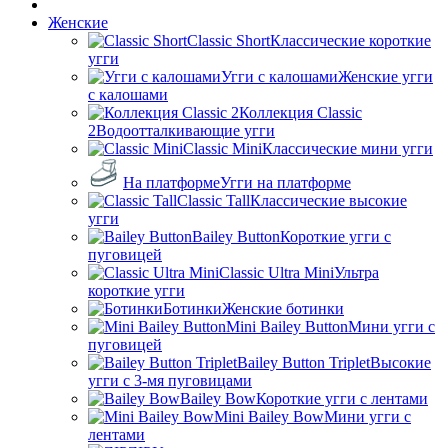
Женские
Classic Short
Классические короткие
угги
Угги с калошами
Женские угги
с калошами
Коллекция Classic
2
Водоотталкивающие угги
Classic Mini
Классические мини угги
На платформе
Угги на платформе
Classic Tall
Классические высокие
угги
Bailey Button
Короткие угги с
пуговицей
Classic Ultra Mini
Ультра
короткие угги
Ботинки
Женские ботинки
Mini Bailey Button
Мини угги с
пуговицей
Bailey Button Triplet
Высокие
угги с 3-мя пуговицами
Bailey Bow
Короткие угги с лентами
Mini Bailey Bow
Мини угги с
лентами