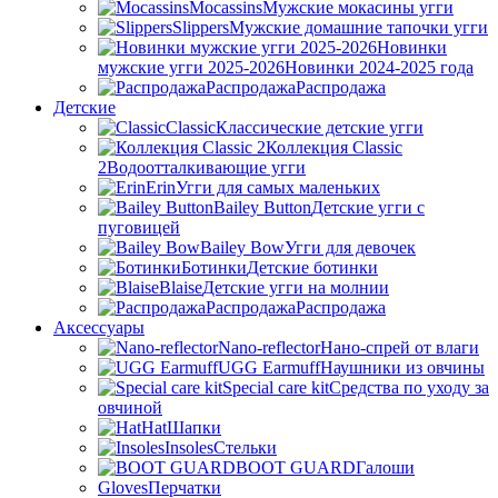
Mocassins
Мужские мокасины угги
Slippers
Мужские домашние тапочки угги
Новинки
мужские угги 2025-2026
Новинки 2024-2025 года
Распродажа
Распродажа
Детские
Classic
Классические детские угги
Коллекция Classic
2
Водоотталкивающие угги
Erin
Угги для самых маленьких
Bailey Button
Детские угги с
пуговицей
Bailey Bow
Угги для девочек
Ботинки
Детские ботинки
Blaise
Детские угги на молнии
Распродажа
Распродажа
Аксессуары
Nano-reflector
Нано-спрей от влаги
UGG Earmuff
Наушники из овчины
Special care kit
Средства по уходу за
овчиной
Hat
Шапки
Insoles
Стельки
BOOT GUARD
Галоши
Gloves
Перчатки