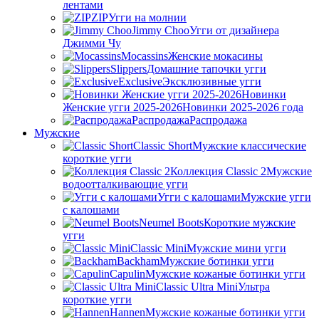
лентами
ZIP
Угги на молнии
Jimmy Choo
Угги от дизайнера
Джимми Чу
Mocassins
Женские мокасины
Slippers
Домашние тапочки угги
Exclusive
Эксклюзивные угги
Новинки
Женские угги 2025-2026
Новинки 2025-2026 года
Распродажа
Распродажа
Мужские
Classic Short
Мужские классические
короткие угги
Коллекция Classic 2
Мужские
водоотталкивающие угги
Угги с калошами
Мужские угги
с калошами
Neumel Boots
Короткие мужские
угги
Classic Mini
Мужские мини угги
Backham
Мужские ботинки угги
Capulin
Мужские кожаные ботинки угги
Classic Ultra Mini
Ультра
короткие угги
Hannen
Мужские кожаные ботинки угги