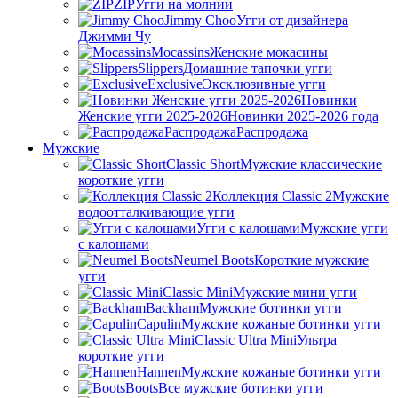
ZIP
Угги на молнии
Jimmy Choo
Угги от дизайнера
Джимми Чу
Mocassins
Женские мокасины
Slippers
Домашние тапочки угги
Exclusive
Эксклюзивные угги
Новинки
Женские угги 2025-2026
Новинки 2025-2026 года
Распродажа
Распродажа
Мужские
Classic Short
Мужские классические
короткие угги
Коллекция Classic 2
Мужские
водоотталкивающие угги
Угги с калошами
Мужские угги
с калошами
Neumel Boots
Короткие мужские
угги
Classic Mini
Мужские мини угги
Backham
Мужские ботинки угги
Capulin
Мужские кожаные ботинки угги
Classic Ultra Mini
Ультра
короткие угги
Hannen
Мужские кожаные ботинки угги
Boots
Все мужские ботинки угги