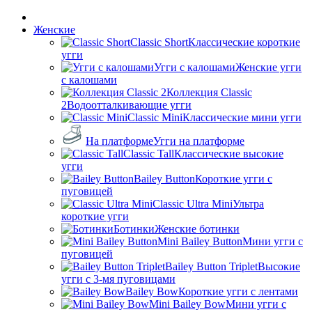
Женские
Classic Short
Классические короткие
угги
Угги с калошами
Женские угги
с калошами
Коллекция Classic
2
Водоотталкивающие угги
Classic Mini
Классические мини угги
На платформе
Угги на платформе
Classic Tall
Классические высокие
угги
Bailey Button
Короткие угги с
пуговицей
Classic Ultra Mini
Ультра
короткие угги
Ботинки
Женские ботинки
Mini Bailey Button
Мини угги с
пуговицей
Bailey Button Triplet
Высокие
угги с 3-мя пуговицами
Bailey Bow
Короткие угги с лентами
Mini Bailey Bow
Мини угги с